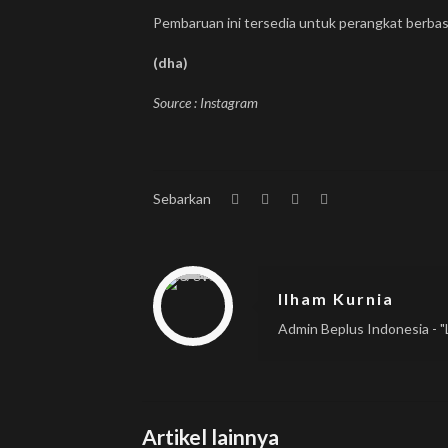
Pembaruan ini tersedia untuk perangkat berbas
(dha)
Source : Instagram
Sebarkan
Warning
: Trying to access array offset on null in
/home/u833233641/domains/beplus.id/public_html/wp-content/themes/betheme/includes/content-single.php
on line
286
Ilham Kurnia
Admin Beplus Indonesia - "L
Artikel lainnya