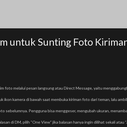
am untuk Sunting Foto Kirima
 foto melalui pesan langsung atau Direct Message, yaitu menggabungk
tuk ikon kamera di bawah saat membuka kiriman foto dari teman, lalu amb
foto sebelumnya. Pengguna bisa menggeser, mengubah ukuran, menambah 
 di DM, pilih “One View” jika balasan hanya ingin dilihat sekali atau “Al