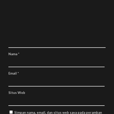
Nama
*
Email
*
Situs Web
Simpan nama, email, dan situs web saya pada peramban