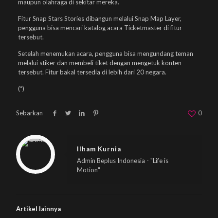
maupun olahraga di sekitar mereka.
Fitur Snap Stars Stories dibangun melalui Snap Map Layer,
pengguna bisa mencari katalog acara Ticketmaster di fitur
tersebut.
Setelah menemukan acara, pengguna bisa mengundang teman
melalui stiker dan membeli tiket dengan mengetuk konten
tersebut. Fitur bakal tersedia di lebih dari 20 negara.
(*)
Sebarkan
0
Warning
: Trying to access array offset on null in
/home/u833233641/domains/beplus.id/public_html/wp-content/themes/betheme/includes/content-single.php
on line
286
Ilham Kurnia
Admin Beplus Indonesia - "Life is
Motion"
Artikel lainnya