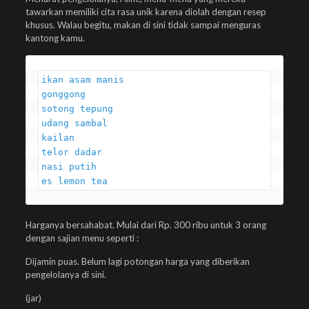
tawarkan memiliki cita rasa unik karena diolah dengan resep
khusus. Walau begitu, makan di sini tidak sampai menguras
kantong kamu.
ikan asam manis

gonggong

sotong tepung

udang sambal

kailan

telor dadar

nasi putih

es lemon tea
Harganya bersahabat. Mulai dari Rp. 300 ribu untuk 3 orang
dengan sajian menu seperti :
Dijamin puas. Belum lagi potongan harga yang diberikan
pengelolanya di sini.
(jar)