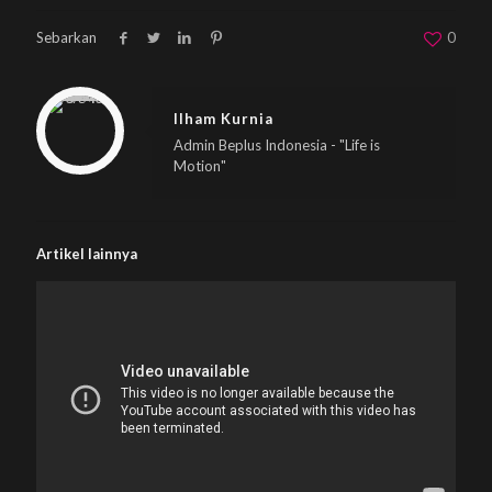
Sebarkan
0
Warning
: Trying to access array offset on null in
/home/u833233641/domains/beplus.id/public_html/wp-content/themes/betheme/includes/content-single.php
on line
286
Ilham Kurnia
Admin Beplus Indonesia - "Life is
Motion"
Artikel lainnya