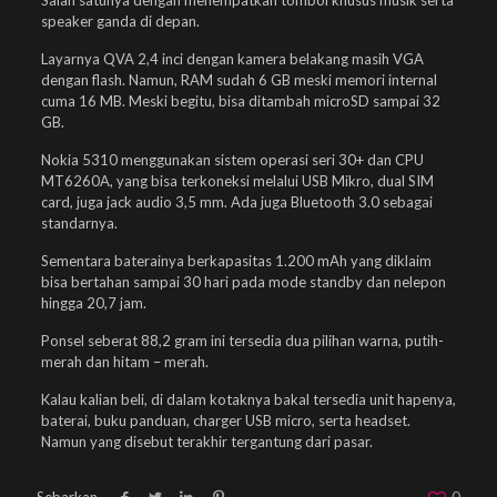
speaker ganda di depan.
Layarnya QVA 2,4 inci dengan kamera belakang masih VGA
dengan flash. Namun, RAM sudah 6 GB meski memori internal
cuma 16 MB. Meski begitu, bisa ditambah microSD sampai 32
GB.
Nokia 5310 menggunakan sistem operasi seri 30+ dan CPU
MT6260A, yang bisa terkoneksi melalui USB Mikro, dual SIM
card, juga jack audio 3,5 mm. Ada juga Bluetooth 3.0 sebagai
standarnya.
Sementara baterainya berkapasitas 1.200 mAh yang diklaim
bisa bertahan sampai 30 hari pada mode standby dan nelepon
hingga 20,7 jam.
Ponsel seberat 88,2 gram ini tersedia dua pilihan warna, putih-
merah dan hitam – merah.
Kalau kalian beli, di dalam kotaknya bakal tersedia unit hapenya,
baterai, buku panduan, charger USB micro, serta headset.
Namun yang disebut terakhir tergantung dari pasar.
Sebarkan
0