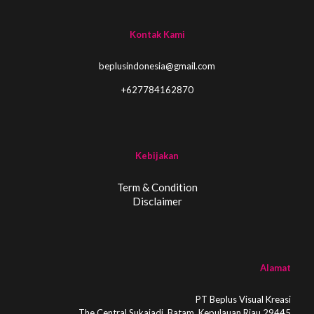
Kontak Kami
beplusindonesia@gmail.com
+627784162870
Kebijakan
Term & Condition
Disclaimer
Alamat
PT Beplus Visual Kreasi
The Central Sukajadi, Batam, Kepulauan Riau 29445