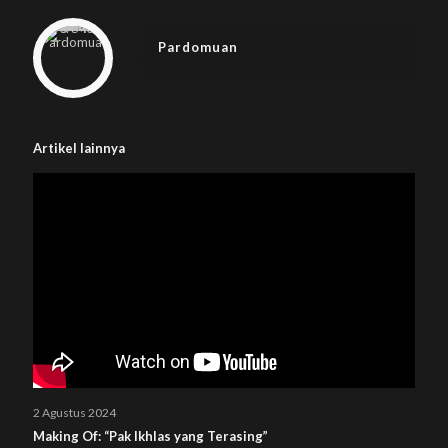
Warning
: Trying to access array offset on null in
/home/u833233641/domains/beplus.id/public_html/wp-content/themes/betheme/includes/content-single.php
on line
286
Pardomuan
Artikel lainnya
2 Agustus 2024
Making Of: “Pak Ikhlas yang Terasing”