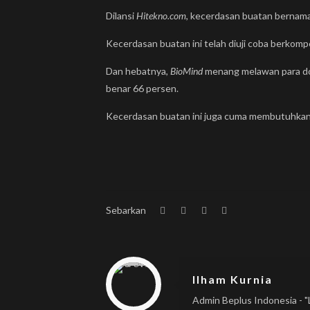
Dilansi
Hitekno.com
, kecerdasan buatan bernam
Kecerdasan buatan ini telah diuji coba berkom
Dan hebatnya,
BioMind
menang melawan para dok
benar 66 persen.
Kecerdasan buatan ini juga cuma membutuhkan
Sebarkan
Warning
: Trying to access array offset on null in
/home/u833233641/domains/beplus.id/public_html/wp-content/themes/betheme/includes/content-single.php
on line
286
Ilham Kurnia
Admin Beplus Indonesia - "L