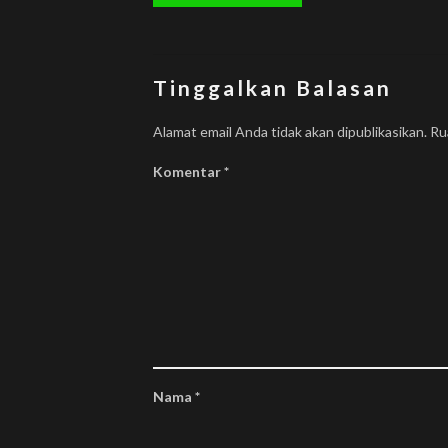
Tinggalkan Balasan
Alamat email Anda tidak akan dipublikasikan.
Ru
Komentar
*
Temui Kami di Jejaring Sosial
Beplus Indonesia
@beplusindonesia
Domu
Beplus Indonesia
Nama
*