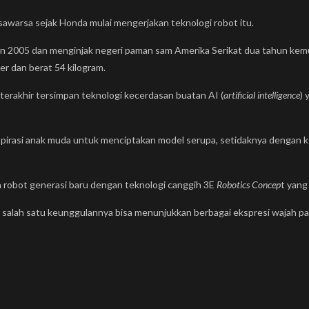
sawarsa sejak Honda mulai mengerjakan teknologi robot itu.
un 2005 dan menginjak negeri paman sam Amerika Serikat dua tahun kemu
er dan berat 54 kilogram.
rakhir tersimpan teknologi kecerdasan buatan AI (
artificial intelligence
) 
spirasi anak muda untuk menciptakan model serupa, setidaknya dengan 
 robot generasi baru dengan teknologi canggih 3E
Robotics Concep
t yang
n salah satu keunggulannya bisa menunjukkan berbagai ekspresi wajah pa