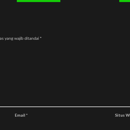
as yang wajib ditandai
*
Kontak Kami
Kebijakan
Term & Condition
beplusindonesia@gmail.com
Disclaimer
+627784162870
Email
*
Situs 