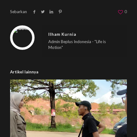
Sebarkan
0
Warning
: Trying to access array offset on null in
/home/u833233641/domains/beplus.id/public_html/wp-content/themes/betheme/includes/content-single.php
on line
286
Ilham Kurnia
Admin Beplus Indonesia - "Life is
Motion"
Artikel lainnya