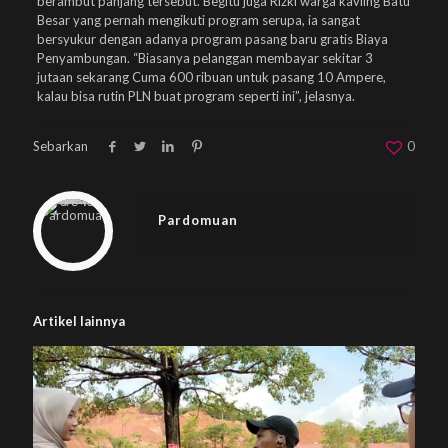
berambut panjang tersebut. Begitu juga Rizki warga kavling Batu
Besar yang pernah mengikuti program serupa, ia sangat
bersyukur dengan adanya program pasang baru gratis Biaya
Penyambungan. “Biasanya pelanggan membayar sekitar 3
jutaan sekarang Cuma 600 ribuan untuk pasang 10 Ampere,
kalau bisa rutin PLN buat program seperti ini”, jelasnya.
Sebarkan
0
Warning
: Trying to access array offset on null in
/home/u833233641/domains/beplus.id/public_html/wp-content/themes/betheme/includes/content-single.php
on line
286
Pardomuan
Artikel lainnya