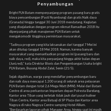
Penyambungan
Bright PLN Batam memperpanjang program pasang baru gratis
biaya penyambungan (Pasti Nyambung) dan gratis Naik daya
(Granada) hingga tanggal 30 Juni 2018 mendatang. Kegiatan
yang disejalankan dengan program nikmat Ramadhan 2018 itu
diperpanjang pihak manajemen PLN Batam untuk
mengakomodir tingginya permintaan masyarakat.
“Tadinya program yang kita laksanakan dari tanggal 7 Mei ini
akan ditutup tanggal 18 Mei 2018. Namun, karena banyak
masyarakat yang memanfaatkan program ini (pasang baru dan
naik daya, red), maka kita perpanjang hingga akhir bulan depan
(Juni,red),” kata Direktur Bisnis dan Pengembangan Usaha bright
PLN Batam, Buyung Abdul Zalal, Senin (21/5).
Sejak digulirkan, warga yang mendaftar penyambungan baru
dan naik daya mencapai 1.200 orang di seluruh area pelayanan
PLN Batam dengan total 2,6 Mega Watt (MW). Mulai dari Batam
Centre di area perkantoran Imperium depan Polresta Barelang,
Kantor area Tiban yang terletak tidak jauh dari pusat kuliner
Tiban Centre, Kantor area Batuaji di SP Plaza dan Kantor area
Nagoya di ruko Nagoya Centre samping Hotel Allium.
“Berdasarkan laporan pihak Manager Area, hingga saat ini masih