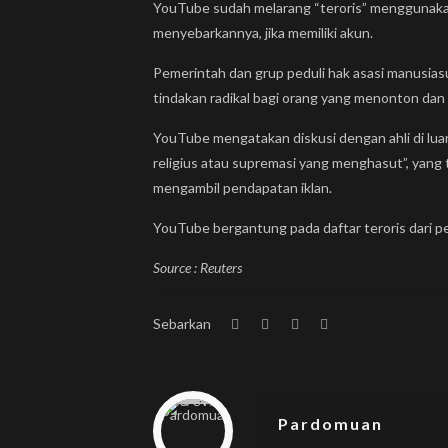
YouTube sudah melarang “teroris” menggunakan 
menyebarkannya, jika memiliki akun.
Pemerintah dan grup peduli hak asasi manusi
tindakan radikal bagi orang yang menonton dan
YouTube mengatakan diskusi dengan ahli di lu
religius atau supremasi yang menghasut”, yang t
mengambil pendapatan iklan.
YouTube bergantung pada daftar teroris dari 
Source : Reuters
Sebarkan
Warning
: Trying to access array offset on null in
/home/u833233641/domains/beplus.id/public_html/wp-content/themes/betheme/includes/content-single.php
on line
286
Pardomuan