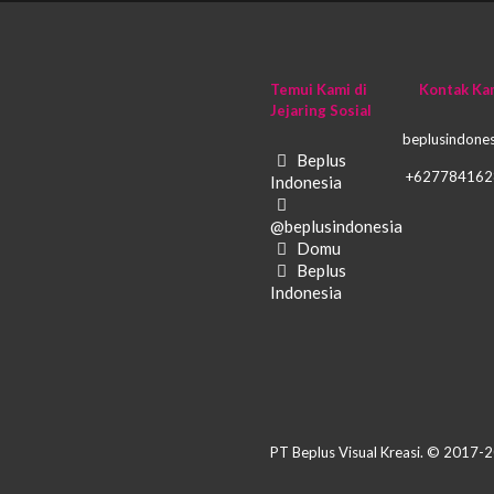
Temui Kami di
Kontak Ka
Jejaring Sosial
beplusindone
Beplus
+627784162
Indonesia
@beplusindonesia
Domu
Beplus
Indonesia
PT Beplus Visual Kreasi. © 2017-