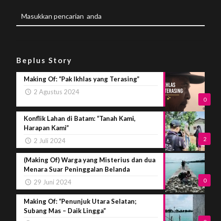
Beplus Story
Making Of: “Pak Ikhlas yang Terasing”
2 Agustus 2024
0
Konflik Lahan di Batam: “Tanah Kami,
Harapan Kami”
2
2 Juli 2024
(Making Of) Warga yang Misterius dan dua
Menara Suar Peninggalan Belanda
0
29 Juni 2024
Making Of: “Penunjuk Utara Selatan;
Subang Mas – Daik Lingga”