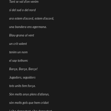
Tant se val d’on venim
si del sud o del nord
ara estem d’acord, estem d’acord,
una bandera ens agermana.
Blau-grana al vent
un crit valent
tenim un nom
el sap tothom:
Barça, Barça, Barça!
Jugadors, seguidors
tots units fem força.
Són molts anys plens d’afanys,
són molts gols que hem cridat
i s’ha demostrat, s’ha demostrat,