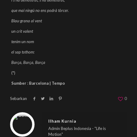
que mai ningú no ens podrà tòrcer.
Blau-grana al vent
un crit valent
tenim un nom
el sap tothom:
Barça, Barça, Barça
(*)
Sumber : Barcelona | Tempo
Sebarkan
0
Warning
: Trying to access array offset on null in
/home/u833233641/domains/beplus.id/public_html/wp-content/themes/betheme/includes/content-single.php
on line
286
Ilham Kurnia
Admin Beplus Indonesia - "Life is
Motion"