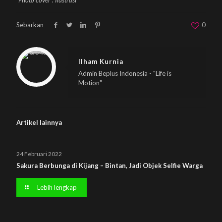
Photo cover : Ilustrasi
Sebarkan
0
Warning
: Trying to access array offset on null in
/home/u833233641/domains/beplus.id/public_html/wp-content/themes/betheme/includes/content-single.php
on line
286
Ilham Kurnia
Admin Beplus Indonesia - "Life is
Motion"
Artikel lainnya
24 Februari 2022
Sakura Berbunga di Kijang – Bintan, Jadi Objek Selfie Warga
Lebih lengkap