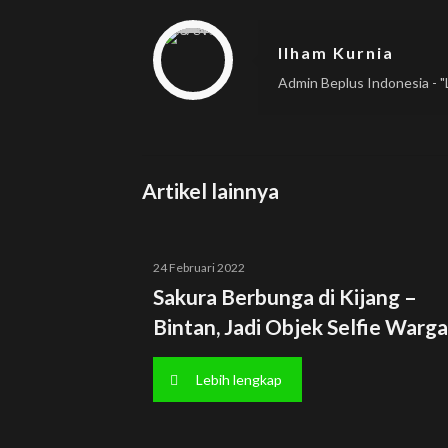
Warning
: Trying to access array offset on null in
/home/u833233641/domains/beplus.id/public_html/wp-content/themes/betheme/includes/content-single.php
on line
286
Ilham Kurnia
Admin Beplus Indonesia - "L
Artikel lainnya
24 Februari 2022
Sakura Berbunga di Kijang –
Bintan, Jadi Objek Selfie Warga
Lebih lengkap