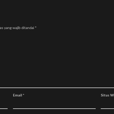
as yang wajib ditandai
*
Kontak Kami
Kebijakan
Term & Condition
beplusindonesia@gmail.com
Disclaimer
+627784162870
Email
*
Situs 