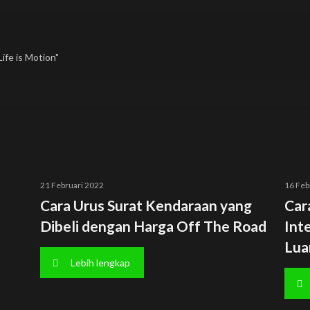
ife is Motion"
21 Februari 2022
16 Feb
Cara Urus Surat Kendaraan yang
Car
Dibeli dengan Harga Off The Road
Int
Lua
Lebih lengkap