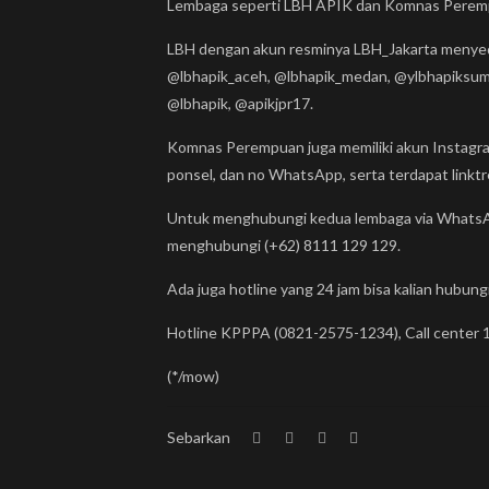
Lembaga seperti LBH APIK dan Komnas Perempua
LBH dengan akun resminya LBH_Jakarta menyedia
@lbhapik_aceh, @lbhapik_medan, @ylbhapiksumse
@lbhapik, @apikjpr17.
Komnas Perempuan juga memiliki akun Instagra
ponsel, dan no WhatsApp, serta terdapat linkt
Untuk menghubungi kedua lembaga via WhatsApp
menghubungi (+62) 8111 129 129.
Ada juga hotline yang 24 jam bisa kalian hubungi
Hotline KPPPA (0821-2575-1234), Call center 1
(*/mow)
Sebarkan