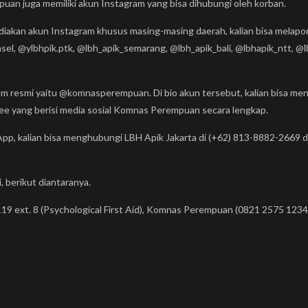
n juga memiliki akun Instagram yang bisa dihubungi oleh korban.
kan akun Instagram khusus masing-masing daerah, kalian bisa melapor 
l, @ylbhpik.ptk, @lbh_apik_semarang, @lbh_apik_bali, @lbhapik_ntt, @lb
m resmi yaitu @komnasperempuan. Di bio akun tersebut, kalian bisa men
ree yang berisi media sosial Komnas Perempuan secara lengkap.
, kalian bisa menghubungi LBH Apik Jakarta di (+62) 813-8882-2669 d
, berikut diantaranya.
19 ext. 8 (Psychological First Aid), Komnas Perempuan (0821 2575 1234)