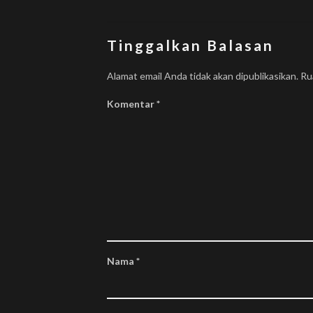
Tinggalkan Balasan
Alamat email Anda tidak akan dipublikasikan.
Ru
Komentar
*
Temui Kami di Jejaring Sosial
Beplus Indonesia
@beplusindonesia
Domu
Beplus Indonesia
Nama
*