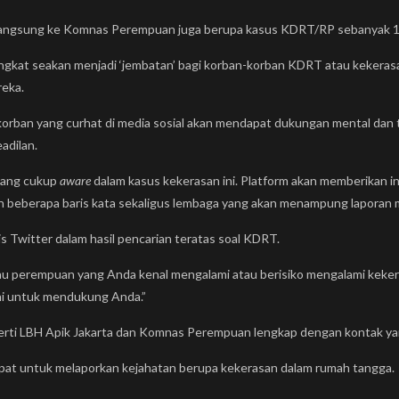
 langsung ke Komnas Perempuan juga berupa kasus KDRT/RP sebanyak 1
gkat seakan menjadi ‘jembatan’ bagi korban-korban KDRT atau kekera
eka.
korban yang curhat di media sosial akan mendapat dukungan mental dan 
adilan.
 yang cukup
aware
dalam kasus kekerasan ini. Platform akan memberikan i
an beberapa baris kata sekaligus lembaga yang akan menampung lapora
is Twitter dalam hasil pencarian teratas soal KDRT.
atau perempuan yang Anda kenal mengalami atau berisiko mengalami kek
ni untuk mendukung Anda.”
perti LBH Apik Jakarta dan Komnas Perempuan lengkap dengan kontak yan
empat untuk melaporkan kejahatan berupa kekerasan dalam rumah tangga.