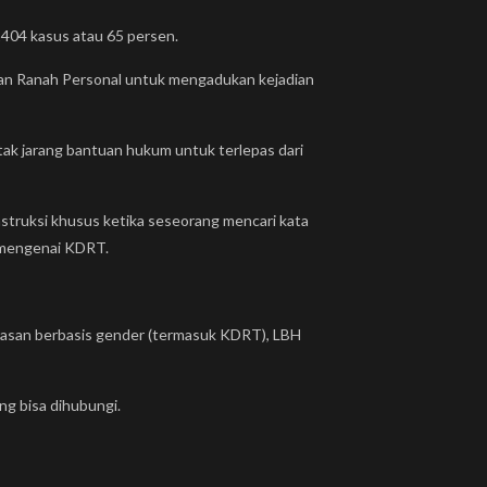
404 kasus atau 65 persen.
san Ranah Personal untuk mengadukan kejadian
tak jarang bantuan hukum untuk terlepas dari
nstruksi khusus ketika seseorang mencari kata
n mengenai KDRT.
erasan berbasis gender (termasuk KDRT), LBH
g bisa dihubungi.