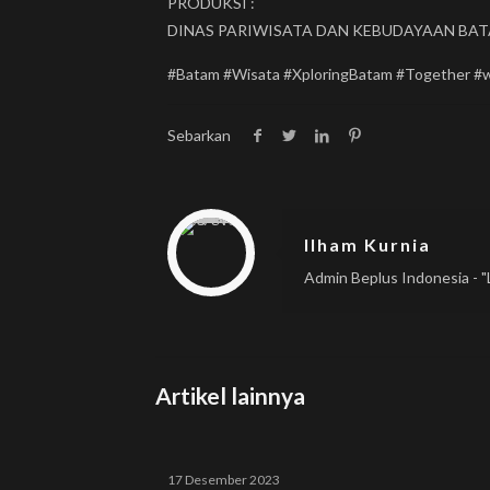
PRODUKSI :
DINAS PARIWISATA DAN KEBUDAYAAN BA
#Batam #Wisata #XploringBatam #Together #
Sebarkan
Warning
: Trying to access array offset on null in
/home/u833233641/domains/beplus.id/public_html/wp-content/themes/betheme/includes/content-single.php
on line
286
Ilham Kurnia
Admin Beplus Indonesia - "L
Artikel lainnya
17 Desember 2023