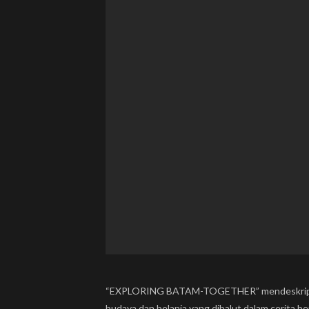
“EXPLORING BATAM-TOGETHER” mendeskripsikan obj
budaya dan belanja yang dibalut dalam cerita b