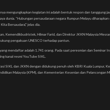
annya mengungkapkan kegiatan ini adalah bentuk respon dan tanggung ja
ya dunia. “Hubungan persaudaraan negara Rumpun Melayu diharapkan d
ita Bersaudara’,” jelas dia.
an, Kemendikbudristek, Hilmar Farid, dan Direktur JKKN Malaysia Mesra
ndukung pengakuan UNESCO terhadap pantun.
ta yang mendaftar adalah 1.741 orang. Pada saat peresmian dan Seminar I
ing kanal resmi YouTube SIKL.
borasi SIKL dan JKKN dengan didukung penuh oleh KBRI Kuala Lumpur, K
ndidikan Malaysia (KPM), dan Kementerian Kesenian dan Pelancongan Ma