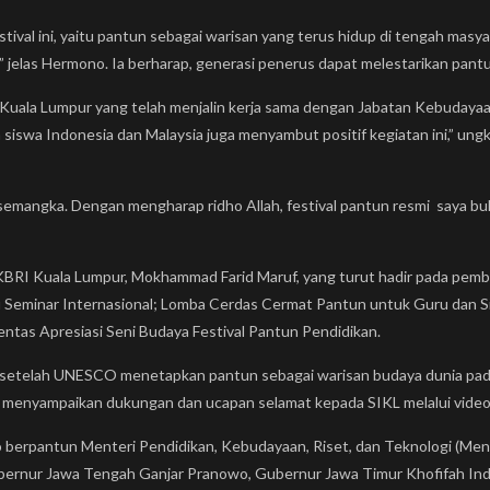
tival ini, yaitu pantun sebagai warisan yang terus hidup di tengah masy
 jelas Hermono. Ia berharap, generasi penerus dapat melestarikan pant
 Kuala Lumpur yang telah menjalin kerja sama dengan Jabatan Kebudaya
n siswa Indonesia dan Malaysia juga menyambut positif kegiatan ini,”
 semangka. Dengan mengharap ridho Allah, festival pantun resmi saya b
BRI Kuala Lumpur, Mokhammad Farid Maruf, yang turut hadir pada pem
aitu Seminar Internasional; Lomba Cerdas Cermat Pantun untuk Guru dan
ntas Apresiasi Seni Budaya Festival Pantun Pendidikan.
ar setelah UNESCO menetapkan pantun sebagai warisan budaya dunia pada
t menyampaikan dukungan dan ucapan selamat kepada SIKL melalui video b
o berpantun Menteri Pendidikan, Kebudayaan, Riset, dan Teknologi (Me
bernur Jawa Tengah Ganjar Pranowo, Gubernur Jawa Timur Khofifah In