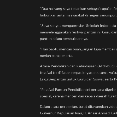
“Dua hal yang saya tekankan sebagai capaian fes
hubungan antarmasyarakat di negeri serumpun,”
“Saya sangat mengapresiasi Sekolah Indonesia
menyelenggarakan festival pantun ini. Guru da
pantun dalam pembukaannya.
“Hari Sabtu mencari buah, jangan lupa membeli
meriah para peserta.
Atase Pendidikan dan Kebudayaan (Atdikbud) K
festival terdiri atas empat kegiatan utama, y
Lagu Berpantun untuk Guru dan Siswa; serta Pe
“Festival Pantun Pendidikan ini perdana digel
spesial, karena menteri dan kepala daerah turu
Dalam acara peresmian, turut ditayangkan vide
Gubernur Kepulauan Riau, H. Ansar Ahmad, Gu