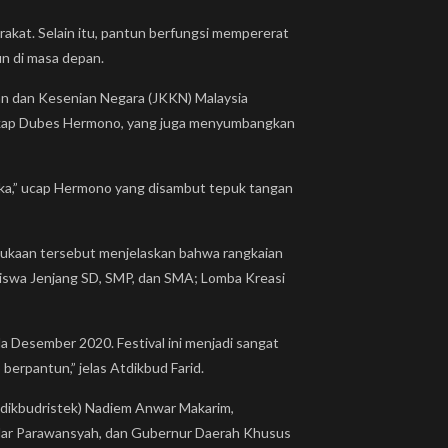
arakat. Selain itu, pantun berfungsi mempererat
un di masa depan.
an dan Kesenian Negara (JKKN) Malaysia
 ungkap Dubes Hermono, yang juga menyumbangkan
uka,” ucap Hermono yang disambut tepuk tangan
bukaan tersebut menjelaskan bahwa rangkaian
 Siswa Jenjang SD, SMP, dan SMA; Lomba Kreasi
 Desember 2020. Festival ini menjadi sangat
erpantun,” jelas Atdikbud Farid.
ndikbudristek) Nadiem Anwar Makarim,
dar Parawansyah, dan Gubernur Daerah Khusus