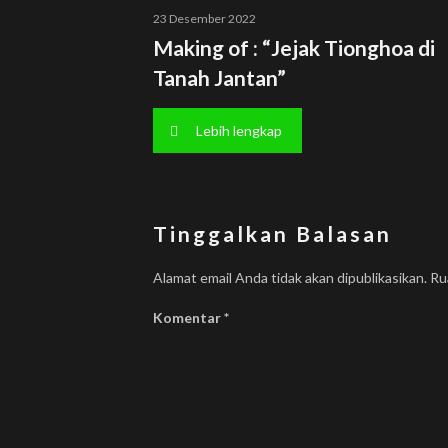
23 Desember 2022
Making of : “Jejak Tionghoa di
Tanah Jantan”
Lebih lengkap
Tinggalkan Balasan
Alamat email Anda tidak akan dipublikasikan.
Ru
Komentar
*
Temui Kami di Jejaring Sosial