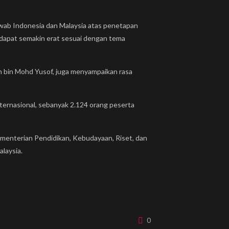
wab Indonesia dan Malaysia atas penetapan
apat semakin erat sesuai dengan tema
n bin Mohd Yusof, juga menyampaikan rasa
nternasional, sebanyak 2.124 orang peserta
ementerian Pendidikan, Kebudayaan, Riset, dan
laysia.
0