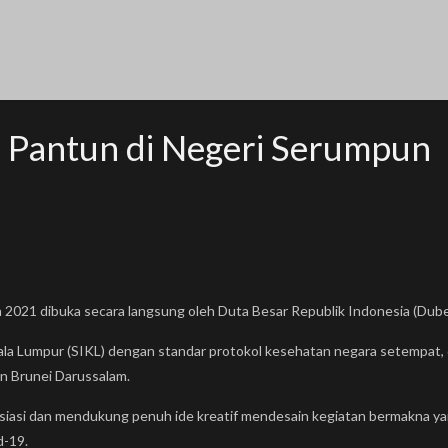
a Pantun di Negeri Serumpun
21 dibuka secara langsung oleh Duta Besar Republik Indonesia (Dubes 
ala Lumpur (SIKL) dengan standar protokol kesehatan negara setempat, d
an Brunei Darussalam.
si dan mendukung penuh ide kreatif mendesain kegiatan bermakna yan
d-19.