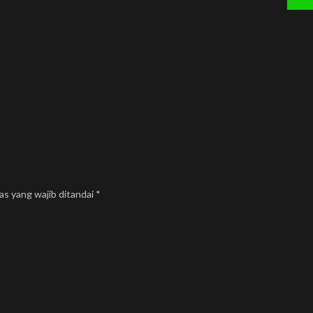
as yang wajib ditandai
*
Kontak Kami
Kebijakan