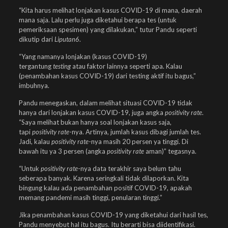
“Kita harus melihat lonjakan kasus COVID-19 di mana, daerah
mana saja. Lalu perlu juga diketahui berapa tes (untuk
pemeriksaan spesimen) yang dilakukan,” tutur Pandu seperti
dikutip dari
Liputan6
.
“Yang namanya lonjakan (kasus COVID-19)
tergantung
testing
atau faktor lainnya seperti apa. Kalau
(penambahan kasus COVID-19) dari testing aktif itu bagus,”
imbuhnya.
Pandu menegaskan, dalam melihat situasi COVID-19 tidak
hanya dari lonjakan kasus COVID-19, juga angka
positivity rate
.
“Saya melihat bukan hanya soal lonjakan kasus saja,
tapi
positivity rate
-nya. Artinya, jumlah kasus dibagi jumlah tes.
Jadi, kalau
positivity rate
-nya masih 20 persen ya tinggi. Di
bawah itu ya 3 persen (angka
positivity rate
aman)” tegasnya.
“Untuk
positivity rate
-nya data terakhir saya belum tahu
seberapa banyak. Karena seringkali tidak dilaporkan. Kita
bingung kalau ada penambahan positif COVID-19, apakah
memang pandemi masih tinggi, penularan tinggi.”
Jika penambahan kasus COVID-19 yang diketahui dari hasil tes,
Pandu menyebut hal itu bagus. Itu berarti bisa diidentifikasi.