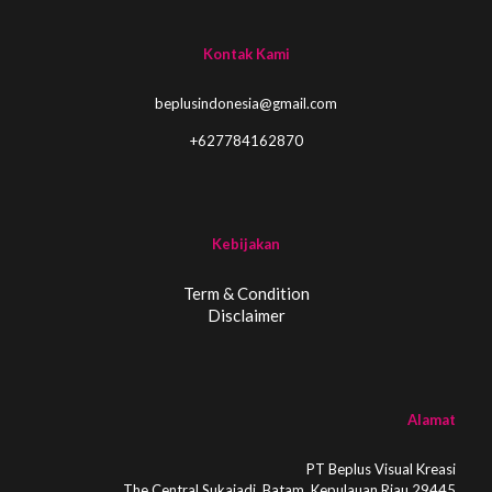
Kontak Kami
beplusindonesia@gmail.com
+627784162870
Kebijakan
Term & Condition
Disclaimer
Alamat
PT Beplus Visual Kreasi
The Central Sukajadi, Batam, Kepulauan Riau 29445