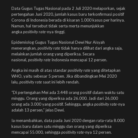
Data Gugus Tugas Nasional pada 2 Juli 2020 melaporkan, sejak
pertengahan Juni 2020, jumlah kasus baru terkonfirmasi positif
Corona di Indonesia berada di kisaran 1.000 kasus per harinya.
Namun, hal tersebut tidak serta merta menunjukkan
angka
positivity rate
-nya tinggi.
Epidemiolog Gugus Tugas Nasional Dewi Nur Aisyah
menerangkan,
positivity rate
tidak hanya dilihat dari angka saja,
melainkan jumlah orang yang diperiksa. Secara
nasional,
positivity rate
Indonesia mencapai 12 persen.
Angka ini masih di atas standar
positivity rate
yang ditetapkan
WHO, yaitu sebesar 5 persen. Jika dibandingkan Mei 2020
lalu,
positivity rate
saat ini lebih rendah.
“Di pertengahan Mei ada 3.448 orang positif dalam waktu satu
minggu. Orang yang diperiksa ada 26.000. Jadi dari 26,000
orang ada 3.000 yang positif. Sehingga, angka
positivity rate
-nya
adalah 13 persen,” jelas Dewi.
Ia menambahkan, data pada Juni 2020 dengan rata-rata 8.000
kasus baru dalam satu minggu dan orang yang diperiksa
mencapai 55.000, sehingga
positivity rate
-nya 12 persen.