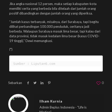
Jika angka nasional 12 persen, maka setiap kabupaten-kota
memiliki cerita yang berbeda bila ditelaah dari jumlah orang
positif dibandingkan dengan jumlah orang yang diperiksa.
“Jumlah kasus terbanyak, misalnya, dari Surabaya, tapi begitu
dilihat perbandingan 100.000 penduduk, ceritanya jadi
berbeda. Walaupun Surabaya masuk lima besar, tapi kalau dari
data provinsi, tidak masuk kedalam lima besar (kasus COVID-
19 tinggi),” Dewi memungkasi.
(*)
Sumber : Liputan6.com
Sebarkan
0
Warning
: Trying to access array offset on null in
/home/u833233641/domains/beplus.id/public_html/wp-content/themes/betheme/includes/content-single.php
on line
286
Ilham Kurnia
Admin Beplus Indonesia - "Life is