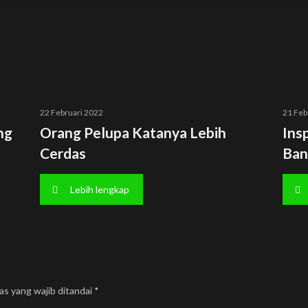
22 Februari 2022
21 Feb
ng
Orang Pelupa Katanya Lebih
Insp
Cerdas
Ban
Lebih lengkap
as yang wajib ditandai
*