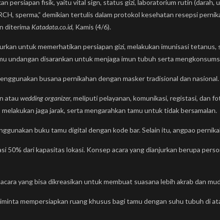
rsiapan fisik, yaitu vital sign, status gizi, laboratorium rutin (darah, ur
ORCH, sperma,” demikian tertulis dalam protokol kesehatan resepsi per
n diterima
Katadata.co.id
, Kamis (4/6).
urkan untuk memerhatikan persiapan gizi, melakukan imunisasi tetanus, 
tamu undangan disarankan untuk menjaga imun tubuh serta mengkonsumsi
 menggunakan busana pernikahan dengan masker tradisional dan nasional.
an atau
wedding organizer,
meliputi pelayanan, komunikasi, registasi, dan 
 melakukan jaga jarak, serta mengarahkan tamu untuk tidak bersamalan.
nggunakan buku tamu digital dengan kode bar. Selain itu, angpao pernika
 50% dari kapasitas lokasi. Konsep acara yang dianjurkan berupa persona
acara yang bisa dikreasikan untuk membuat suasana lebih akrab dan muda
diminta mempersiapkan ruang khusus bagi tamu dengan suhu tubuh di atas