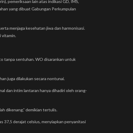
in), pemeriksaan lain atas indikasi GD, IMS,
nikahan yang dibuat Gabungan Perkumpulan
serta menjaga kesehatan jiwa dan harmonisasi.
 vitamin.
foto tanpa sentuhan. WO disarankan untuk
han juga dilakukan secara nontunai.
l dan intim lantaran hanya dihadiri oleh orang-
h dikenang,” demikian tertulis.
 37,5 derajat celsius, menyiapkan penyanitasi