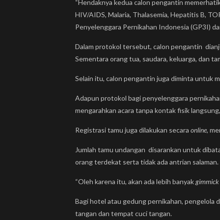
“Hendaknya kedua calon pengantin memerhatikan pe
HIV/AIDS, Malaria, Thalasemia, Hepatitis B, T
Penyelenggara Pernikahan Indonesia (GP3I) da
Dalam protokol tersebut, calon pengantin dianj
Sementara orang tua, saudara, keluarga, dan 
Selain itu, calon pengantin juga diminta untuk
Adapun protokol bagi penyelenggara pernikah
mengarahkan acara tanpa kontak fisik langsung,
Registrasi tamu juga dilakukan secara
online
, me
Jumlah tamu undangan disarankan untuk dibatasi
orang terdekat serta tidak ada antrian salaman.
“Oleh karena itu, akan ada lebih banyak
gimmick
Bagi hotel atau gedung pernikahan, pengelola 
tangan dan tempat cuci tangan.