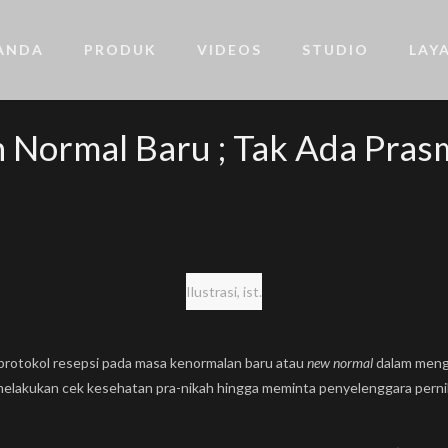
ANDA
PRODUK
VIDEOS
STUDIO
LAY
n Normal Baru ; Tak Ada Pra
Ilustrasi, ist.
protokol resepsi pada masa kenormalan baru atau
new normal
dalam mengh
melakukan cek kesehatan pra-nikah hingga meminta penyelenggara pern