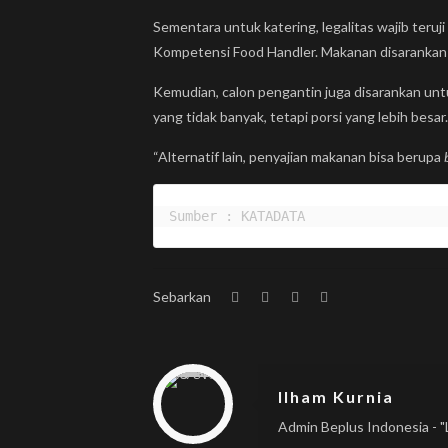
Sementara untuk katering, legalitas wajib teruj
Kompetensi Food Handler. Makanan disaranka
Kemudian, calon pengantin juga disarankan un
yang tidak banyak, tetapi porsi yang lebih besar.
“Alternatif lain, penyajian makanan bisa berupa
Sumber : KATADATA
Sebarkan
Warning
: Trying to access array offset on null in
/home/u833233641/domains/beplus.id/public_html/wp-content/themes/betheme/includes/content-single.php
on line
286
Ilham Kurnia
Admin Beplus Indonesia - "L