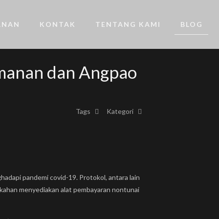
ANAN
KONTAK
TENTANG KAMI
BLOG
smanan dan Angpao
Tags
Kategori
adapi pandemi covid-19. Protokol, antara lain
ikahan menyediakan alat pembayaran nontunai