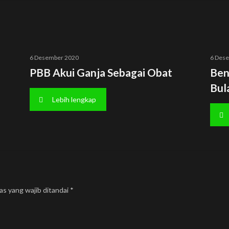
6 Desember 2020
6 Des
PBB Akui Ganja Sebagai Obat
Ben
Bul
Lebih lengkap
as yang wajib ditandai
*