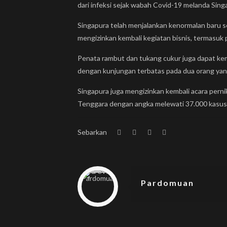
dari infeksi sejak wabah Covid-19 melanda Sing
Singapura telah menjalankan kenormalan baru s
mengizinkan kembali kegiatan bisnis, termasuk
Penata rambut dan tukang cukur juga dapat kem
dengan kunjungan terbatas pada dua orang yang
Singapura juga mengizinkan kembali acara pern
Tenggara dengan angka melewati 37.000 kasus 
Sebarkan
Warning
: Trying to access array offset on null in
/home/u833233641/domains/beplus.id/public_html/wp-content/themes/betheme/includes/content-single.php
on line
286
Pardomuan