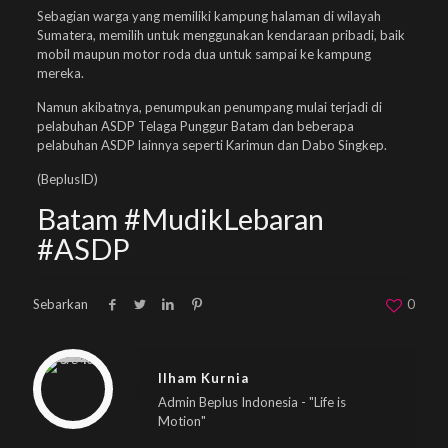
Sebagian warga yang memiliki kampung halaman di wilayah
Sumatera, memilih untuk menggunakan kendaraan pribadi, baik
mobil maupun motor roda dua untuk sampai ke kampung
mereka.
Namun akibatnya, penumpukan penumpang mulai terjadi di
pelabuhan ASDP Telaga Punggur Batam dan beberapa
pelabuhan ASDP lainnya seperti Karimun dan Dabo Singkep.
(BeplusID)
Batam #MudikLebaran
#ASDP
Sebarkan
0
Warning
: Trying to access array offset on null in
/home/u833233641/domains/beplus.id/public_html/wp-content/themes/betheme/includes/content-single.php
on line
286
Ilham Kurnia
Admin Beplus Indonesia - "Life is
Motion"