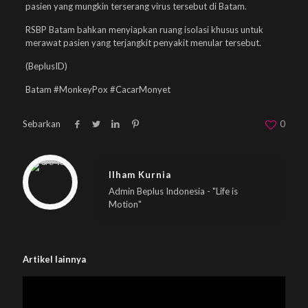
pasien yang mungkin terserang virus tersebut di Batam.
RSBP Batam bahkan menyiapkan ruang isolasi khusus untuk
merawat pasien yang terjangkit penyakit menular tersebut.
(BeplusID)
Batam #MonkeyPox #CacarMonyet
Sebarkan
0
Warning
: Trying to access array offset on null in
/home/u833233641/domains/beplus.id/public_html/wp-content/themes/betheme/includes/content-single.php
on line
286
Ilham Kurnia
Admin Beplus Indonesia - "Life is
Motion"
Artikel lainnya