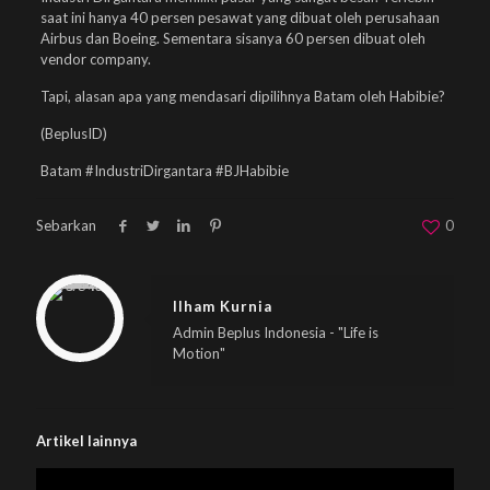
saat ini hanya 40 persen pesawat yang dibuat oleh perusahaan
Airbus dan Boeing. Sementara sisanya 60 persen dibuat oleh
vendor company.
Tapi, alasan apa yang mendasari dipilihnya Batam oleh Habibie?
(BeplusID)
Batam #IndustriDirgantara #BJHabibie
Sebarkan
0
Warning
: Trying to access array offset on null in
/home/u833233641/domains/beplus.id/public_html/wp-content/themes/betheme/includes/content-single.php
on line
286
Ilham Kurnia
Admin Beplus Indonesia - "Life is
Motion"
Artikel lainnya