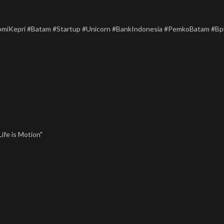
miKepri #Batam #Startup #Unicorn #BankIndonesia #PemkoBatam #Bp
ife is Motion"