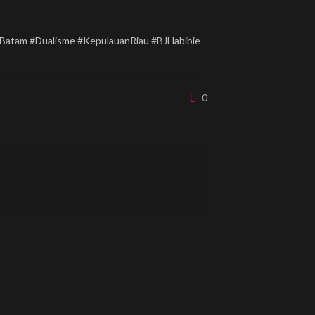
Batam #Dualisme #KepulauanRiau #BJHabibie
0