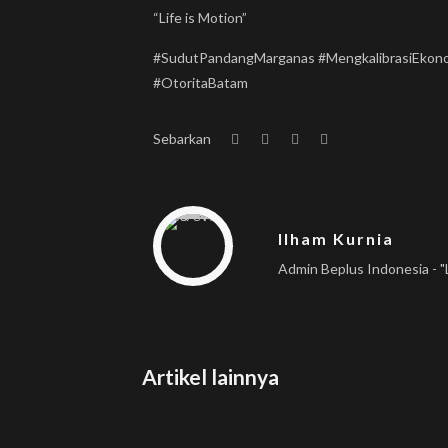
“Life is Motion”
#SudutPandangMarganas #MengkalibrasiEkono
#OtoritaBatam
Sebarkan
Warning
: Trying to access array offset on null in
/home/u833233641/domains/beplus.id/public_html/wp-content/themes/betheme/includes/content-single.php
on line
286
Ilham Kurnia
Admin Beplus Indonesia - "L
Artikel lainnya