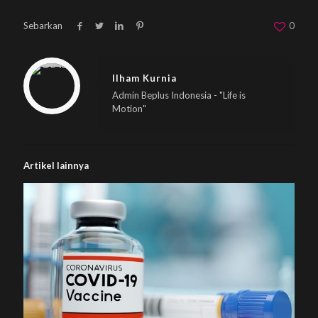
Sebarkan
0
Warning
: Trying to access array offset on null in
/home/u833233641/domains/beplus.id/public_html/wp-content/themes/betheme/includes/content-single.php
on line
286
Ilham Kurnia
Admin Beplus Indonesia - "Life is
Motion"
Artikel lainnya