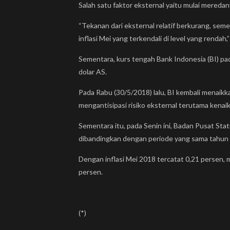
Salah satu faktor eksternal yaitu mulai meredanya
“Tekanan dari eksternal relatif berkurang, se
inflasi Mei yang terkendali di level yang rendah,”
Sementara, kurs tengah Bank Indonesia (BI) pad
dolar AS.
Pada Rabu (30/5/2018) lalu, BI kembali menaik
mengantisipasi risiko eksternal terutama kena
Sementara itu, pada Senin ini, Badan Pusat Stati
dibandingkan dengan periode yang sama tahun l
Dengan inflasi Mei 2018 tercatat 0,21 persen, m
persen.
(*)