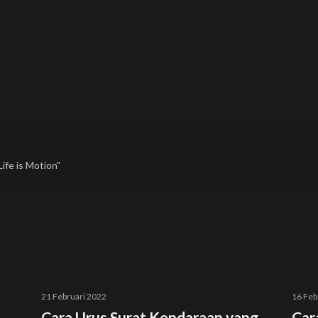
ife is Motion"
21 Februari 2022
16 Feb
Cara Urus Surat Kendaraan yang
Car