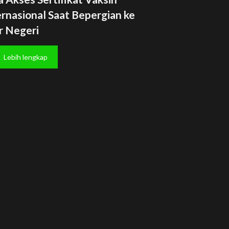
ernasional Saat Bepergian ke
r Negeri
Lebih lengkap
Alamat
PT Beplus Visual Kreasi