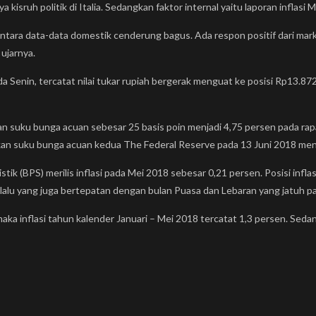
 kisruh politik di Italia. Sedangkan faktor internal yaitu laporan inflasi M
mentara data-data domestik cenderung bagus. Ada respon positif dari m
 ujarnya.
a Senin, tercatat nilai tukar rupiah bergerak menguat ke posisi Rp13.8
kan suku bunga acuan sebesar 25 basis poin menjadi 4,75 persen pada r
ikan suku bunga acuan kedua The Federal Reserve pada 13 Juni 2018 me
stik (BPS) merilis inflasi pada Mei 2018 sebesar 0,21 persen. Posisi inflas
alu yang juga bertepatan dengan bulan Puasa dan Lebaran yang jatuh pa
aka inflasi tahun kalender Januari – Mei 2018 tercatat 1,3 persen. Sedan