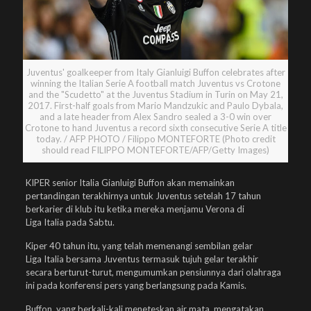
Juventus' goalkeeper from Italy Gianluigi Buffon celebrates after
winning the Italian Serie A football match Juventus vs Crotone
and the "Scudetto" at the Juventus Stadium in Turin on May 21,
2017. First-half goals from Mario Mandzukic and Paulo Dybala,
and a late header from Alex Sandro sealed a 3-0 win over
Crotone to hand Juventus a record sixth consecutive Serie A title
today. / AFP PHOTO / Filippo MONTEFORTE (Photo credit
should read FILIPPO MONTEFORTE/AFP/Getty Images)
KIPER senior Italia Gianluigi Buffon akan memainkan
pertandingan terakhirnya untuk Juventus setelah 17 tahun
berkarier di klub itu ketika mereka menjamu Verona di
Liga Italia pada Sabtu.
Kiper 40 tahun itu, yang telah memenangi sembilan gelar
Liga Italia bersama Juventus termasuk tujuh gelar terakhir
secara berturut-turut, mengumumkan pensiunnya dari olahraga
ini pada konferensi pers yang berlangsung pada Kamis.
Buffon, yang berkali-kali meneteskan air mata, mengatakan