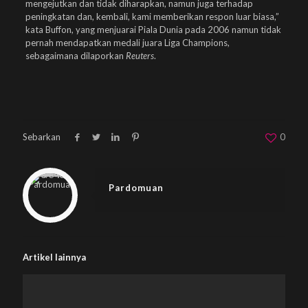
mengejutkan dan tidak diharapkan, namun juga terhadap
peningkatan dan, kembali, kami memberikan respon luar biasa,”
kata Buffon, yang menjuarai Piala Dunia pada 2006 namun tidak
pernah mendapatkan medali juara Liga Champions,
sebagaimana dilaporkan
Reuters
.
Sebarkan
0
Warning
: Trying to access array offset on null in
/home/u833233641/domains/beplus.id/public_html/wp-content/themes/betheme/includes/content-single.php
on line
286
Pardomuan
Artikel lainnya