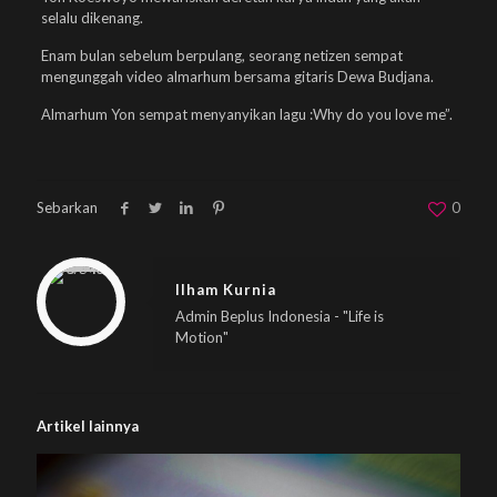
selalu dikenang.
Enam bulan sebelum berpulang, seorang netizen sempat
mengunggah video almarhum bersama gitaris Dewa Budjana.
Almarhum Yon sempat menyanyikan lagu :Why do you love me”.
Sebarkan
0
Warning
: Trying to access array offset on null in
/home/u833233641/domains/beplus.id/public_html/wp-content/themes/betheme/includes/content-single.php
on line
286
Ilham Kurnia
Admin Beplus Indonesia - "Life is
Motion"
Artikel lainnya