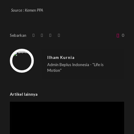
Source : Kemen PPA
Sebarkan
0
Warning
: Trying to access array offset on null in
/home/u833233641/domains/beplus.id/public_html/wp-content/themes/betheme/includes/content-single.php
on line
286
Ilham Kurnia
Admin Beplus Indonesia - "Life is
Motion"
Artikel lainnya