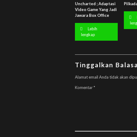
Uncharted ; Adaptasi
Pilkad
Video Game Yang Jadi
Jawara Box Office
len
Lebih
lengkap
Tinggalkan Balas
Alamat email Anda tidak akan dipu
Komentar
*