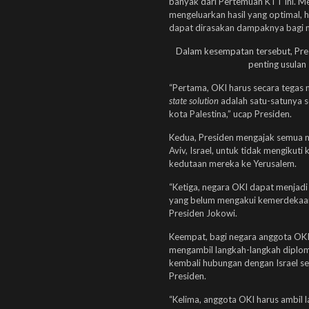
banyak dari Pertemuan KTT ini. M
mengeluarkan hasil yang optimal, ha
dapat dirasakan dampaknya bagi ma
Dalam kesempatan tersebut, Pre
penting usulan
“Pertama, OKI harus secara tegas 
state solution
adalah satu-satunya s
kota Palestina,” ucap Presiden.
Kedua, Presiden mengajak semua ne
Aviv, Israel, untuk tidak mengiku
kedutaan mereka ke Yerusalem.
“Ketiga, negara OKI dapat menjad
yang belum mengakui kemerdekaan 
Presiden Jokowi.
Keempat, bagi negara anggota OKI
mengambil langkah-langkah diplo
kembali hubungan dengan Israel se
Presiden.
“Kelima, anggota OKI harus ambil 