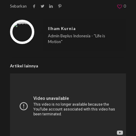
Sebarkan
0
Warning
: Trying to access array offset on null in
/home/u833233641/domains/beplus.id/public_html/wp-content/themes/betheme/includes/content-single.php
on line
286
Ilham Kurnia
Admin Beplus Indonesia - "Life is
Motion"
Artikel lainnya