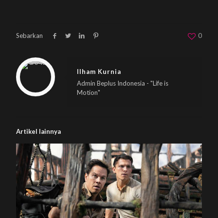
Sebarkan
0
Warning
: Trying to access array offset on null in
/home/u833233641/domains/beplus.id/public_html/wp-content/themes/betheme/includes/content-single.php
on line
286
Ilham Kurnia
Admin Beplus Indonesia - "Life is
Motion"
Artikel lainnya