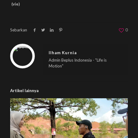
(vie)
Sebarkan
0
Warning
: Trying to access array offset on null in
/home/u833233641/domains/beplus.id/public_html/wp-content/themes/betheme/includes/content-single.php
on line
286
Ilham Kurnia
Admin Beplus Indonesia - "Life is
Motion"
Artikel lainnya