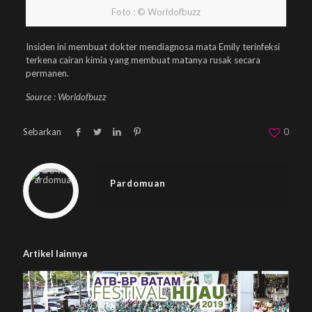
Foto : © Worldofbuzz
Insiden ini membuat dokter mendiagnosa mata Emily terinfeksi
terkena cairan kimia yang membuat matanya rusak secara
permanen.
Source : Worldofbuzz
Sebarkan
0
Warning
: Trying to access array offset on null in
/home/u833233641/domains/beplus.id/public_html/wp-content/themes/betheme/includes/content-single.php
on line
286
Pardomuan
Artikel lainnya