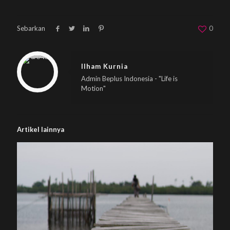
Sebarkan
0
Warning
: Trying to access array offset on null in
/home/u833233641/domains/beplus.id/public_html/wp-content/themes/betheme/includes/content-single.php
on line
286
Ilham Kurnia
Admin Beplus Indonesia - "Life is
Motion"
Artikel lainnya