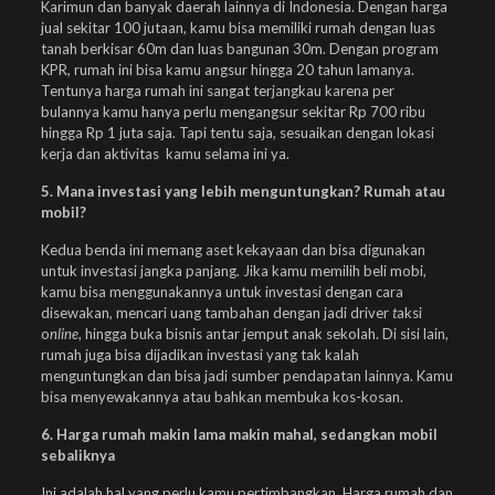
Karimun dan banyak daerah lainnya di Indonesia. Dengan harga
jual sekitar 100 jutaan, kamu bisa memiliki rumah dengan luas
tanah berkisar 60m dan luas bangunan 30m. Dengan program
KPR, rumah ini bisa kamu angsur hingga 20 tahun lamanya.
Tentunya harga rumah ini sangat terjangkau karena per
bulannya kamu hanya perlu mengangsur sekitar Rp 700 ribu
hingga Rp 1 juta saja. Tapi tentu saja, sesuaikan dengan lokasi
kerja dan aktivitas kamu selama ini ya.
5. Mana investasi yang lebih menguntungkan? Rumah atau
mobil?
Kedua benda ini memang aset kekayaan dan bisa digunakan
untuk investasi jangka panjang. Jika kamu memilih beli mobi,
kamu bisa menggunakannya untuk investasi dengan cara
disewakan, mencari uang tambahan dengan jadi driver
t
aksi
o
nline
, hingga buka bisnis antar jemput anak sekolah. Di sisi lain,
rumah juga bisa dijadikan investasi yang tak kalah
menguntungkan dan bisa jadi sumber pendapatan lainnya. Kamu
bisa menyewakannya atau bahkan membuka kos-kosan.
6. Harga rumah makin lama makin mahal, sedangkan mobil
sebaliknya
Ini adalah hal yang perlu kamu pertimbangkan. Harga rumah dan