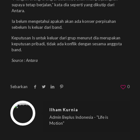
supaya tetap berjalan,” kata dia seperti yang dikutip dari
Antara.
Ia belum mengetahui apakah akan ada konser perpisahan
sebelum Is keluar dari band.
Keputusan Is untuk keluar dari grup menurut dia merupakan
keputusan pribadi, tidak ada konflik dengan sesama anggota
band.
Source : Antara
Sebarkan
0
Warning
: Trying to access array offset on null in
/home/u833233641/domains/beplus.id/public_html/wp-content/themes/betheme/includes/content-single.php
on line
286
Ilham Kurnia
Admin Beplus Indonesia - "Life is
Motion"