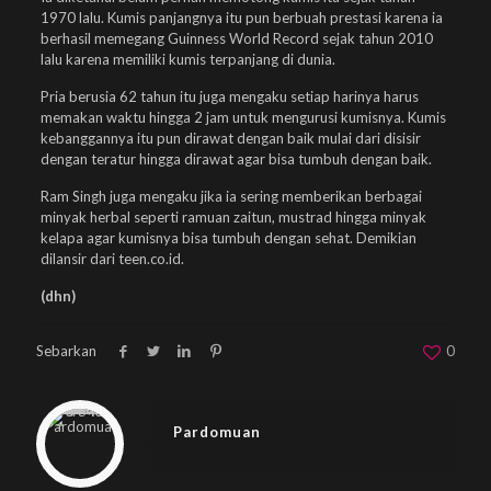
1970 lalu. Kumis panjangnya itu pun berbuah prestasi karena ia
berhasil memegang Guinness World Record sejak tahun 2010
lalu karena memiliki kumis terpanjang di dunia.
Pria berusia 62 tahun itu juga mengaku setiap harinya harus
memakan waktu hingga 2 jam untuk mengurusi kumisnya. Kumis
kebanggannya itu pun dirawat dengan baik mulai dari disisir
dengan teratur hingga dirawat agar bisa tumbuh dengan baik.
Ram Singh juga mengaku jika ia sering memberikan berbagai
minyak herbal seperti ramuan zaitun, mustrad hingga minyak
kelapa agar kumisnya bisa tumbuh dengan sehat. Demikian
dilansir dari teen.co.id.
(dhn)
Sebarkan
0
Warning
: Trying to access array offset on null in
/home/u833233641/domains/beplus.id/public_html/wp-content/themes/betheme/includes/content-single.php
on line
286
Pardomuan