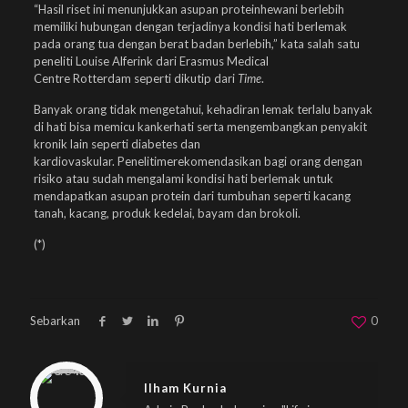
“Hasil riset ini menunjukkan asupan proteinhewani berlebih
memiliki hubungan dengan terjadinya kondisi hati berlemak
pada orang tua dengan berat badan berlebih,” kata salah satu
peneliti Louise Alferink dari Erasmus Medical
Centre Rotterdam seperti dikutip dari
Time
.
Banyak orang tidak mengetahui, kehadiran lemak terlalu banyak
di hati bisa memicu kankerhati serta mengembangkan penyakit
kronik lain seperti diabetes dan
kardiovaskular. Penelitimerekomendasikan bagi orang dengan
risiko atau sudah mengalami kondisi hati berlemak untuk
mendapatkan asupan protein dari tumbuhan seperti kacang
tanah, kacang, produk kedelai, bayam dan brokoli.
(*)
Sebarkan
0
Warning
: Trying to access array offset on null in
/home/u833233641/domains/beplus.id/public_html/wp-content/themes/betheme/includes/content-single.php
on line
286
Ilham Kurnia