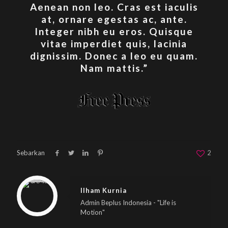
Aenean non leo. Cras est iaculis
at, ornare egestas ac, ante.
Integer nibh eu eros. Quisque
vitae imperdiet quis, lacinia
dignissim. Donec a leo eu quam.
Nam mattis.”
Sebarkan
2
Warning
: Trying to access array offset on null in
/home/u833233641/domains/beplus.id/public_html/wp-content/themes/betheme/includes/content-single.php
on line
286
Ilham Kurnia
Admin Beplus Indonesia - "Life is
Motion"